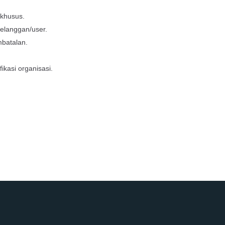
 khusus.
pelanggan/user.
mbatalan.
ikasi organisasi.