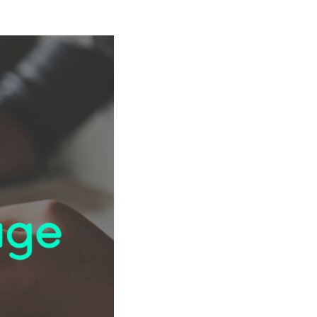
an keuangan.
eks (SMS) secara massal atau
 besar penerima sekaligus.
ign Dashboard (ICD)
au kinerja kampanye
tegrasi.
il massal adalah teknik
kukan dengan mengirimkan
 ke sejumlah besar penerima
ersamaan.