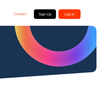
Contact
Sign Up
Log In
tication (2FA)
gan lebih efisien dan
 dan data tingkat tinggi
asi dua langkah verifikasi
tu akun atau sistem!
asi proses bisnis mereka
an ke ribuan nomor WhatsApp
lik.
nversation (OCC)
ata mengelola operasi mereka
 tamu.
 dan hubungan dengan pelanggan
n berbagai saluran atau
yang berbeda.