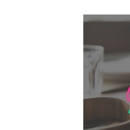
blast dapat digunakan untuk berbagai keperluan.
seca
inter